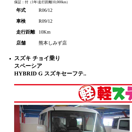
保証：付（1年/走行距離10,000km）
年式
R06/12
車検
R09/12
走行距離
10Km
店舗
熊本しみず店
スズキ
チョイ乗り
スペーシア
HYBRID G スズキセーフテ..