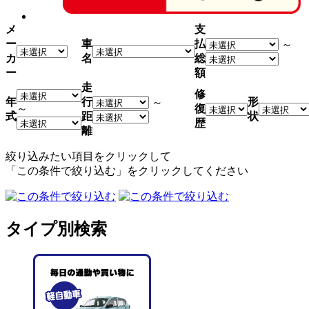
メ
支
ー
車
払
～
カ
名
総
ー
額
走
修
年
行
形
～
～
復
式
距
状
歴
離
絞り込みたい項目をクリックして
「この条件で絞り込む」をクリックしてください
タイプ別検索