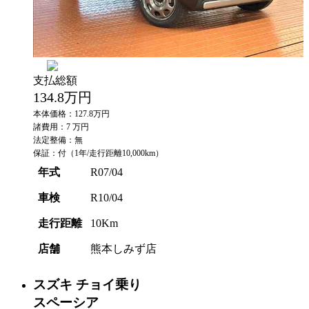
支払総額
134.8
万円
本体価格：127.8万円
諸費用：7 万円
法定整備：無
保証：付（1年/走行距離10,000km）
年式
R07/04
車検
R10/04
走行距離
10Km
店舗
熊本しみず店
スズキ
チョイ乗り
スペーシア