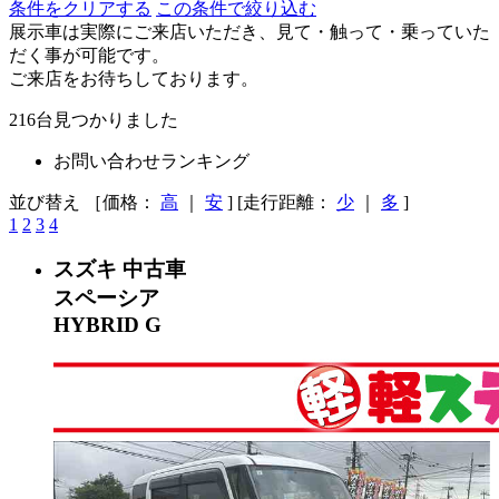
条件をクリアする
この条件で絞り込む
展示車は実際にご来店いただき、見て・触って・乗っていた
だく事が可能です。
ご来店をお待ちしております。
216
台見つかりました
お問い合わせランキング
並び替え ［価格：
高
｜
安
] [走行距離：
少
｜
多
]
1
2
3
4
スズキ
中古車
スペーシア
HYBRID G