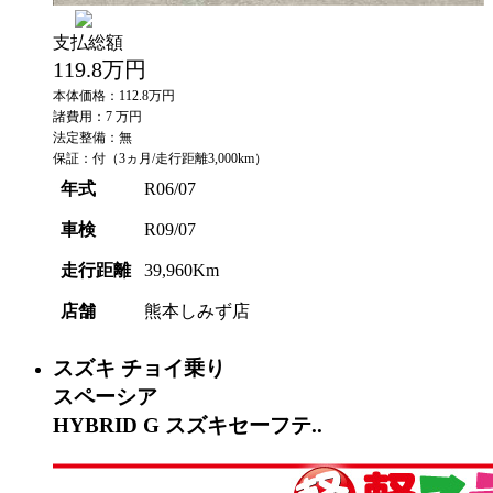
支払総額
119.8
万円
本体価格：112.8万円
諸費用：7 万円
法定整備：無
保証：付（3ヵ月/走行距離3,000km）
年式
R06/07
車検
R09/07
走行距離
39,960Km
店舗
熊本しみず店
スズキ
チョイ乗り
スペーシア
HYBRID G スズキセーフテ..