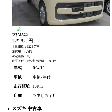
支払総額
129.8
万円
本体価格：122.8万円
諸費用：7 万円
法定整備：無
保証：付（1年/走行距離10,000km）
年式
R04/12
車検
車検2年付
走行距離
10Km
店舗
熊本しみず店
スズキ
中古車