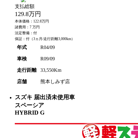
支払総額
129.8
万円
本体価格：122.8万円
諸費用：7 万円
法定整備：付
保証：付（3ヵ月/走行距離3,000km）
年式
R04/09
車検
R09/09
走行距離
33,550Km
店舗
熊本しみず店
スズキ
届出済未使用車
スペーシア
HYBRID G