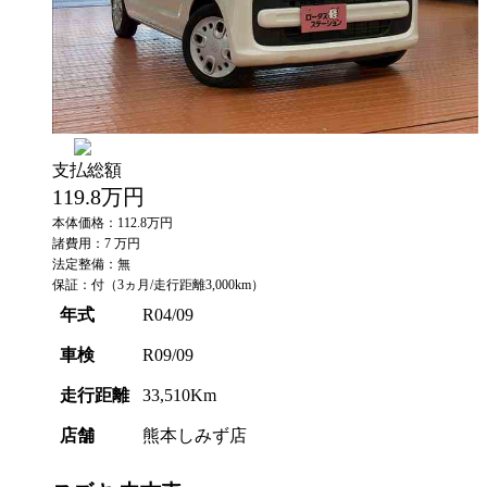
支払総額
119.8
万円
本体価格：112.8万円
諸費用：7 万円
法定整備：無
保証：付（3ヵ月/走行距離3,000km）
年式
R04/09
車検
R09/09
走行距離
33,510Km
店舗
熊本しみず店