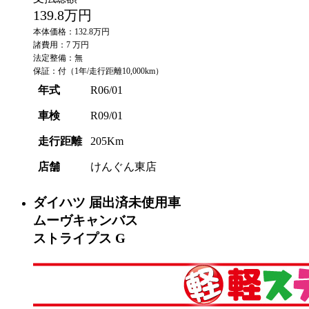
139.8
万円
本体価格：132.8万円
諸費用：7 万円
法定整備：無
保証：付（1年/走行距離10,000km）
年式
R06/01
車検
R09/01
走行距離
205Km
店舗
けんぐん東店
ダイハツ
届出済未使用車
ムーヴキャンバス
ストライプス G