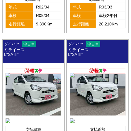
年式
R02/04
年式
R03/03
車検
R09/04
車検
車検2年付
走行距離
9,390Km
走行距離
26,210Km
ダイハツ
中古車
ダイハツ
中古車
ミライース
ミライース
L“SAⅢ”
L“SAⅢ”
支払総額
支払総額