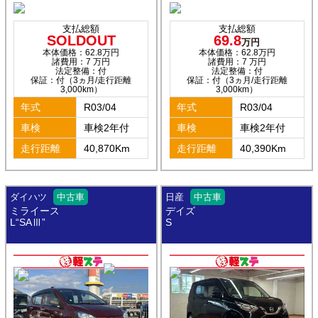
支払総額
支払総額
SOLDOUT
69.8
万円
本体価格：62.8万円
本体価格：62.8万円
諸費用：7 万円
諸費用：7 万円
法定整備：付
法定整備：付
保証：付（3ヵ月/走行距離
保証：付（3ヵ月/走行距離
3,000km）
3,000km）
年式
R03/04
年式
R03/04
車検
車検2年付
車検
車検2年付
走行距離
40,870Km
走行距離
40,390Km
ダイハツ
中古車
日産
中古車
ミライース
デイズ
L“SAⅢ”
S