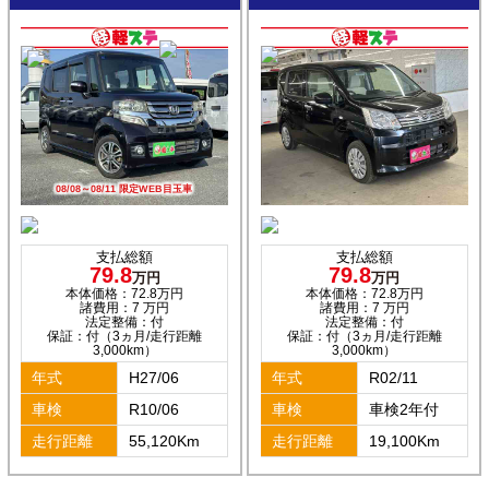
08/08～08/11 限定WEB目玉車
支払総額
支払総額
79.8
79.8
万円
万円
本体価格：72.8万円
本体価格：72.8万円
諸費用：7 万円
諸費用：7 万円
法定整備：付
法定整備：付
保証：付（3ヵ月/走行距離
保証：付（3ヵ月/走行距離
3,000km）
3,000km）
年式
H27/06
年式
R02/11
車検
R10/06
車検
車検2年付
走行距離
55,120Km
走行距離
19,100Km