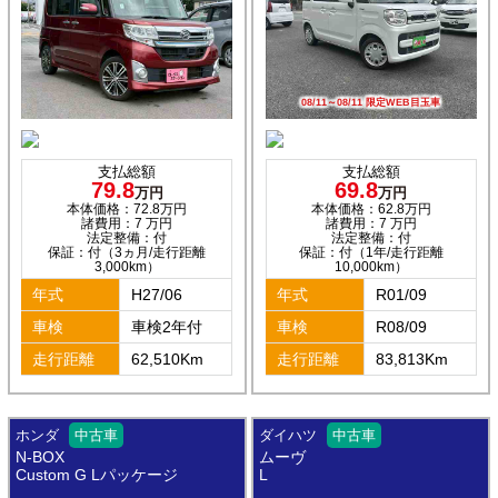
08/11～08/11 限定WEB目玉車
支払総額
支払総額
79.8
69.8
万円
万円
本体価格：72.8万円
本体価格：62.8万円
諸費用：7 万円
諸費用：7 万円
法定整備：付
法定整備：付
保証：付（3ヵ月/走行距離
保証：付（1年/走行距離
3,000km）
10,000km）
年式
H27/06
年式
R01/09
車検
車検2年付
車検
R08/09
走行距離
62,510Km
走行距離
83,813Km
ホンダ
中古車
ダイハツ
中古車
N-BOX
ムーヴ
Custom G Lパッケージ
L