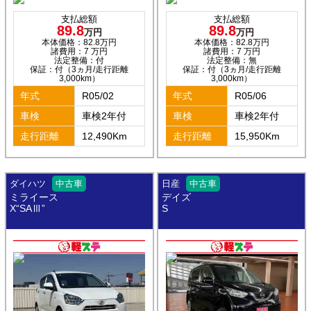
支払総額
支払総額
89.8
89.8
万円
万円
本体価格：82.8万円
本体価格：82.8万円
諸費用：7 万円
諸費用：7 万円
法定整備：付
法定整備：無
保証：付（3ヵ月/走行距離
保証：付（3ヵ月/走行距離
3,000km）
3,000km）
年式
R05/02
年式
R05/06
車検
車検2年付
車検
車検2年付
走行距離
12,490Km
走行距離
15,950Km
ダイハツ
中古車
日産
中古車
ミライース
デイズ
X“SAⅢ”
S