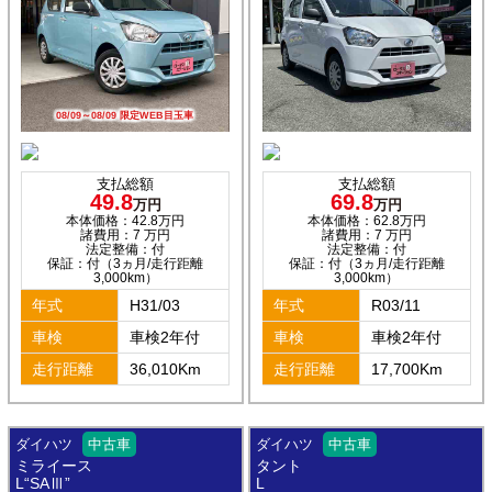
08/09～08/09 限定WEB目玉車
支払総額
支払総額
49.8
69.8
万円
万円
本体価格：42.8万円
本体価格：62.8万円
諸費用：7 万円
諸費用：7 万円
法定整備：付
法定整備：付
保証：付（3ヵ月/走行距離
保証：付（3ヵ月/走行距離
3,000km）
3,000km）
年式
H31/03
年式
R03/11
車検
車検2年付
車検
車検2年付
走行距離
36,010Km
走行距離
17,700Km
ダイハツ
中古車
ダイハツ
中古車
ミライース
タント
L“SAⅢ”
L