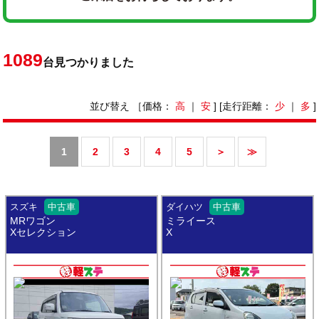
1089
台見つかりました
並び替え ［価格：
高
｜
安
] [走行距離：
少
｜
多
]
1
2
3
4
5
＞
≫
スズキ
中古車
ダイハツ
中古車
MRワゴン
ミライース
Xセレクション
X