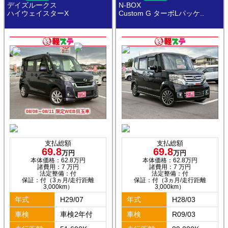
デイズルークス
N-BOX
ハイウェイスターX
Custom G ターボLパッケ..
08/08～08/11 限定WEB目玉車
支払総額
支払総額
69.8
69.8
万円
万円
本体価格：62.8万円
本体価格：62.8万円
諸費用：7 万円
諸費用：7 万円
法定整備：付
法定整備：付
保証：付（3ヵ月/走行距離
保証：付（3ヵ月/走行距離
3,000km）
3,000km）
年式
H29/07
年式
H28/03
車検
車検2年付
車検
R09/03