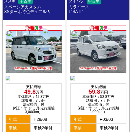
スズキ
中古車
ダイハツ
中古車
スペーシアカスタム
ミライース
XSターボ特色デュアルカ..
L“SAⅢ”
08/08～08/11 限定WEB目玉車
08/08～08/11 限定WEB目玉車
支払総額
支払総額
49.8
59.8
万円
万円
本体価格：42.8万円
本体価格：52.8万円
諸費用：7 万円
諸費用：7 万円
法定整備：付
法定整備：付
保証：付（3ヵ月/走行距離
保証：付（3ヵ月/走行距離
3,000km）
3,000km）
年式
H28/08
年式
R03/03
車検
車検2年付
車検
車検2年付