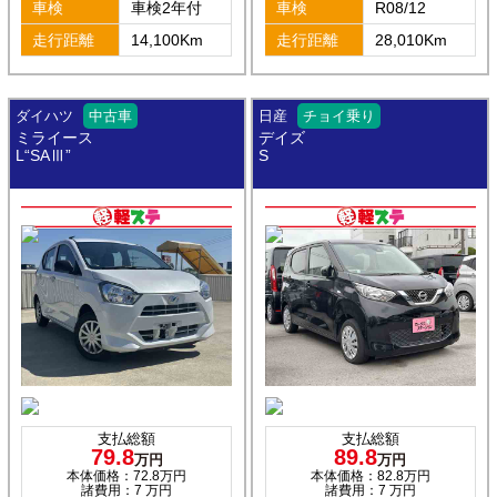
車検
車検2年付
車検
R08/12
走行距離
14,100Km
走行距離
28,010Km
ダイハツ
中古車
日産
チョイ乗り
ミライース
デイズ
L“SAⅢ”
S
支払総額
支払総額
79.8
89.8
万円
万円
本体価格：72.8万円
本体価格：82.8万円
諸費用：7 万円
諸費用：7 万円