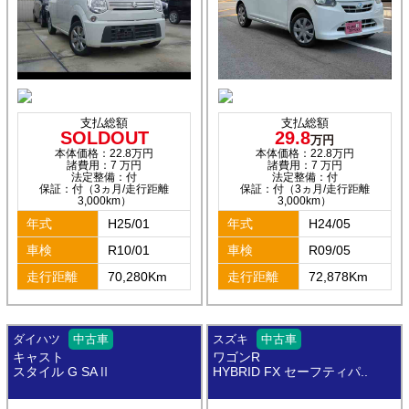
支払総額
支払総額
SOLDOUT
29.8
万円
本体価格：22.8万円
本体価格：22.8万円
諸費用：7 万円
諸費用：7 万円
法定整備：付
法定整備：付
保証：付（3ヵ月/走行距離
保証：付（3ヵ月/走行距離
3,000km）
3,000km）
年式
H25/01
年式
H24/05
車検
R10/01
車検
R09/05
走行距離
70,280Km
走行距離
72,878Km
ダイハツ
中古車
スズキ
中古車
キャスト
ワゴンR
スタイル G SAⅡ
HYBRID FX セーフティパ..