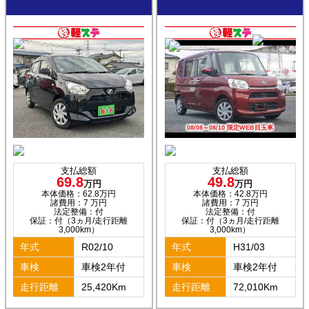
08/08～08/10 限定WEB目玉車
支払総額
支払総額
69.8
49.8
万円
万円
本体価格：62.8万円
本体価格：42.8万円
諸費用：7 万円
諸費用：7 万円
法定整備：付
法定整備：付
保証：付（3ヵ月/走行距離
保証：付（3ヵ月/走行距離
3,000km）
3,000km）
年式
R02/10
年式
H31/03
車検
車検2年付
車検
車検2年付
走行距離
25,420Km
走行距離
72,010Km