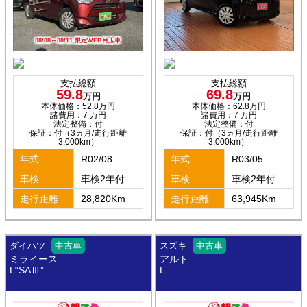
08/08～08/11 限定WEB目玉車
支払総額
支払総額
59.8
69.8
万円
万円
本体価格：52.8万円
本体価格：62.8万円
諸費用：7 万円
諸費用：7 万円
法定整備：付
法定整備：付
保証：付（3ヵ月/走行距離
保証：付（3ヵ月/走行距離
3,000km）
3,000km）
年式
R02/08
年式
R03/05
車検
車検2年付
車検
車検2年付
走行距離
28,820Km
走行距離
63,945Km
ダイハツ
中古車
スズキ
中古車
ミライース
アルト
L“SAⅢ”
L