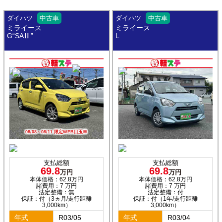
ダイハツ
中古車
ダイハツ
中古車
ミライース
ミライース
G“SAⅢ”
L
08/08～08/11 限定WEB目玉車
支払総額
支払総額
69.8
69.8
万円
万円
本体価格：62.8万円
本体価格：62.8万円
諸費用：7 万円
諸費用：7 万円
法定整備：無
法定整備：付
保証：付（3ヵ月/走行距離
保証：付（1年/走行距離
3,000km）
3,000km）
年式
R03/05
年式
R03/04