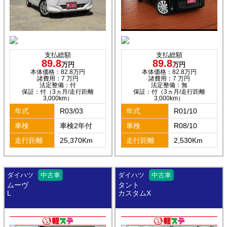
支払総額
支払総額
89.8
89.8
万円
万円
本体価格：82.8万円
本体価格：82.8万円
諸費用：7 万円
諸費用：7 万円
法定整備：付
法定整備：無
保証：付（3ヵ月/走行距離
保証：付（3ヵ月/走行距離
3,000km）
3,000km）
年式
R03/03
年式
R01/10
車検
車検2年付
車検
R08/10
走行距離
25,370Km
走行距離
2,530Km
ダイハツ
中古車
ダイハツ
中古車
ムーヴ
タント
L
カスタムX