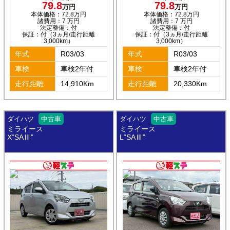
79.8
79.8
万円
万円
本体価格：72.8万円
本体価格：72.8万円
諸費用：7 万円
諸費用：7 万円
法定整備：付
法定整備：付
保証：付（3ヵ月/走行距離
保証：付（3ヵ月/走行距離
3,000km）
3,000km）
年式
R03/03
年式
R03/03
車検
車検2年付
車検
車検2年付
走行距離
14,910Km
走行距離
20,330Km
ダイハツ
中古車
ダイハツ
中古車
ミライース
ミライース
X“SAⅢ”
L“SAⅢ”