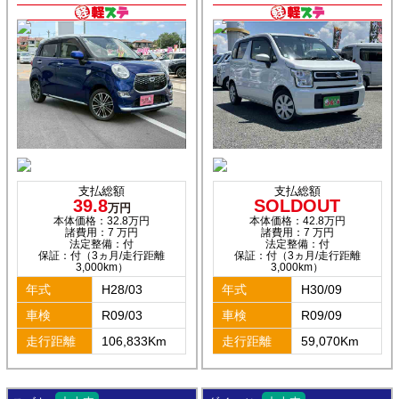
支払総額
支払総額
39.8
SOLDOUT
万円
本体価格：32.8万円
本体価格：42.8万円
諸費用：7 万円
諸費用：7 万円
法定整備：付
法定整備：付
保証：付（3ヵ月/走行距離
保証：付（3ヵ月/走行距離
3,000km）
3,000km）
年式
H28/03
年式
H30/09
車検
R09/03
車検
R09/09
走行距離
106,833Km
走行距離
59,070Km