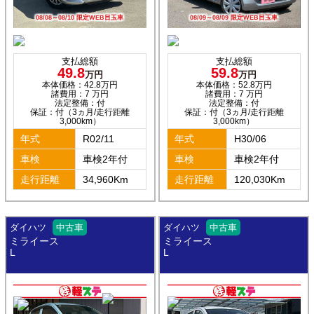
08/08～08/10 限定WEB目玉車
08/09～08/09 限定WEB目玉車
支払総額
支払総額
49.8
59.8
万円
万円
本体価格：42.8万円
本体価格：52.8万円
諸費用：7 万円
諸費用：7 万円
法定整備：付
法定整備：付
保証：付（3ヵ月/走行距離
保証：付（3ヵ月/走行距離
3,000km）
3,000km）
年式
R02/11
年式
H30/06
車検
車検2年付
車検
車検2年付
走行距離
34,960Km
走行距離
120,030Km
ダイハツ
中古車
ダイハツ
中古車
ミライース
ミライース
L
L