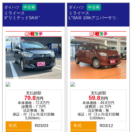
ダイハツ
中古車
ダイハツ
中古車
ミライース
ミライース
X“リミテッドSAⅢ”
L“SAⅢ 10thアニバーサリ..
支払総額
支払総額
79.8
59.8
万円
万円
本体価格：72.8万円
本体価格：49.8万円
諸費用：7 万円
諸費用：10 万円
法定整備：無
法定整備：無
保証：付（3ヵ月/走行距離
保証：付（3ヵ月/走行距離
3,000km）
3,000km）
年式
R03/03
年式
R03/12