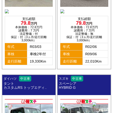
支払総額
支払総額
79.8
79.8
万円
万円
本体価格：72.8万円
本体価格：72.8万円
諸費用：7 万円
諸費用：7 万円
法定整備：付
法定整備：無
保証：付（3ヵ月/走行距離
保証：付（3ヵ月/走行距離
3,000km）
3,000km）
年式
R03/03
年式
R02/06
車検
車検2年付
車検
R09/06
走行距離
19,330Km
走行距離
22,010Km
ダイハツ
中古車
スズキ
中古車
タント
スペーシア
カスタムRS トップエディ..
HYBRID G