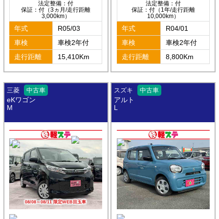
法定整備：付
法定整備：付
保証：付（3ヵ月/走行距離
保証：付（1年/走行距離
3,000km）
10,000km）
年式
R05/03
年式
R04/01
車検
車検2年付
車検
車検2年付
走行距離
15,410Km
走行距離
8,800Km
三菱
中古車
スズキ
中古車
eKワゴン
アルト
M
L
08/08～08/11 限定WEB目玉車