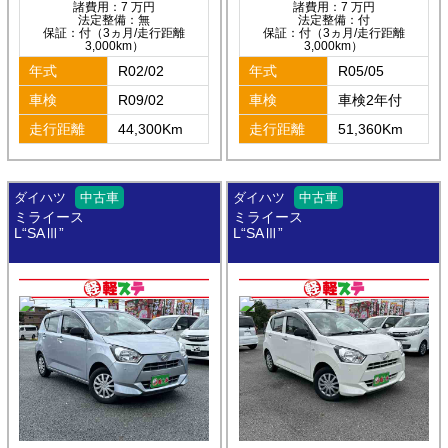
諸費用：7 万円
諸費用：7 万円
法定整備：無
法定整備：付
保証：付（3ヵ月/走行距離
保証：付（3ヵ月/走行距離
3,000km）
3,000km）
年式
R02/02
年式
R05/05
車検
R09/02
車検
車検2年付
走行距離
44,300Km
走行距離
51,360Km
ダイハツ
中古車
ダイハツ
中古車
ミライース
ミライース
L“SAⅢ”
L“SAⅢ”