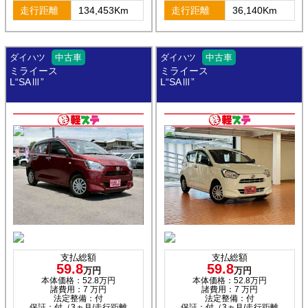
走行距離
134,453Km
走行距離
36,140Km
ダイハツ
中古車
ダイハツ
中古車
ミライース
ミライース
L“SAⅢ”
L“SAⅢ”
支払総額
支払総額
59.8
59.8
万円
万円
本体価格：52.8万円
本体価格：52.8万円
諸費用：7 万円
諸費用：7 万円
法定整備：付
法定整備：付
保証：付（3ヵ月/走行距離
保証：付（3ヵ月/走行距離