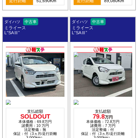
走行距離
51,690Km
走行距離
89,080Km
ダイハツ
中古車
ダイハツ
中古車
ミライース
ミライース
L“SAⅢ”
L“SAⅢ”
支払総額
支払総額
SOLDOUT
79.8
万円
本体価格：69.8万円
本体価格：72.8万円
諸費用：10 万円
諸費用：7 万円
法定整備：無
法定整備：付
保証：付（3ヵ月/走行距離
保証：付（3ヵ月/走行距離
3,000km）
3,000km）