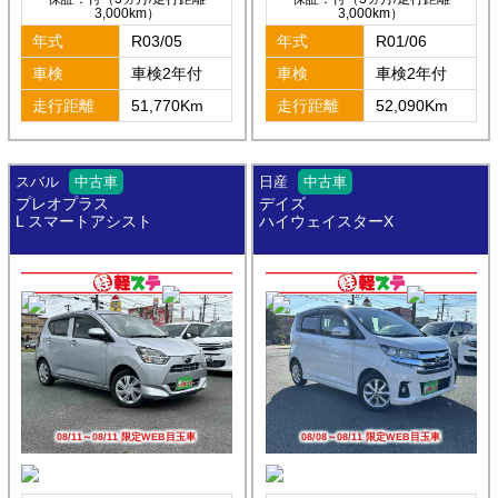
3,000km）
3,000km）
年式
R03/05
年式
R01/06
車検
車検2年付
車検
車検2年付
走行距離
51,770Km
走行距離
52,090Km
スバル
中古車
日産
中古車
プレオプラス
デイズ
L スマートアシスト
ハイウェイスターX
08/11～08/11 限定WEB目玉車
08/08～08/11 限定WEB目玉車