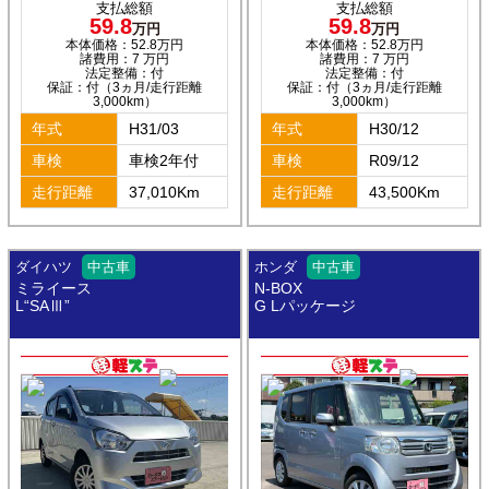
支払総額
支払総額
59.8
59.8
万円
万円
本体価格：52.8万円
本体価格：52.8万円
諸費用：7 万円
諸費用：7 万円
法定整備：付
法定整備：付
保証：付（3ヵ月/走行距離
保証：付（3ヵ月/走行距離
3,000km）
3,000km）
年式
H31/03
年式
H30/12
車検
車検2年付
車検
R09/12
走行距離
37,010Km
走行距離
43,500Km
ダイハツ
中古車
ホンダ
中古車
ミライース
N-BOX
L“SAⅢ”
G Lパッケージ