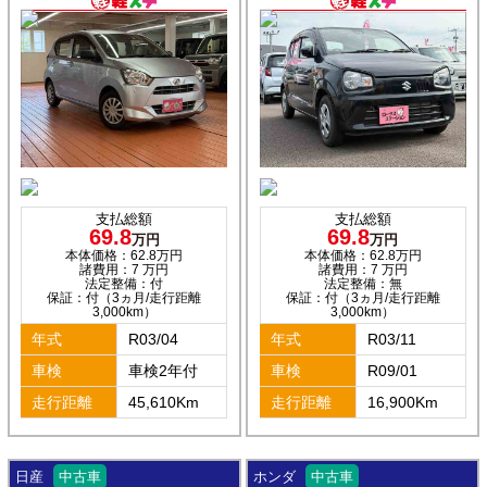
支払総額
支払総額
69.8
69.8
万円
万円
本体価格：62.8万円
本体価格：62.8万円
諸費用：7 万円
諸費用：7 万円
法定整備：付
法定整備：無
保証：付（3ヵ月/走行距離
保証：付（3ヵ月/走行距離
3,000km）
3,000km）
年式
R03/04
年式
R03/11
車検
車検2年付
車検
R09/01
走行距離
45,610Km
走行距離
16,900Km
日産
中古車
ホンダ
中古車