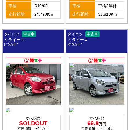
車検
R10/05
車検
車検2年付
走行距離
24,790Km
走行距離
32,810Km
ダイハツ
中古車
ダイハツ
中古車
ミライース
ミライース
L“SAⅢ”
X“SAⅢ”
支払総額
支払総額
SOLDOUT
69.8
万円
本体価格：62.8万円
本体価格：62.8万円